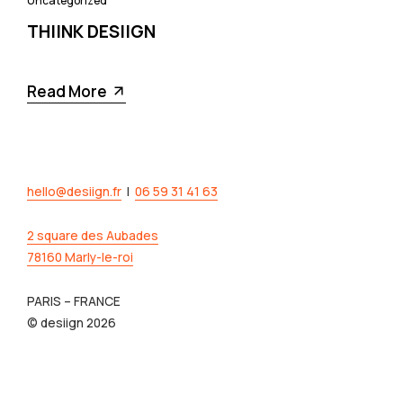
Uncategorized
THIINK DESIIGN
Read More
hello@desiign.fr
I
06 59 31 41 63
2 square des Aubades
78160 Marly-le-roi
PARIS – FRANCE
© desiign 2026